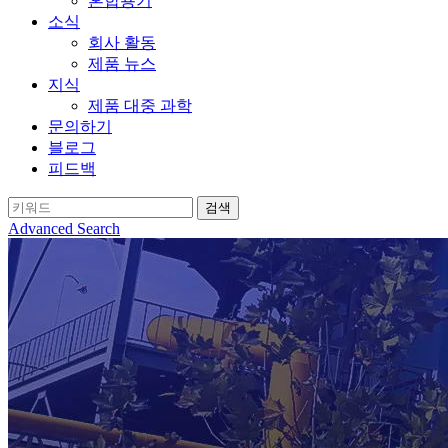
혼합용기
소식
회사 활동
제품 뉴스
지식
제품 대중 과학
문의하기
블로그
피드백
Advanced Search