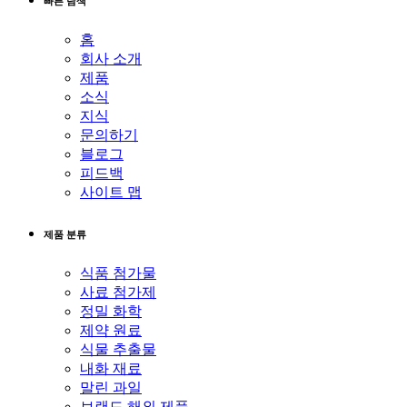
빠른 탐색
홈
회사 소개
제품
소식
지식
문의하기
블로그
피드백
사이트 맵
제품 분류
식품 첨가물
사료 첨가제
정밀 화학
제약 원료
식물 추출물
내화 재료
말린 과일
브랜드 해외 제품