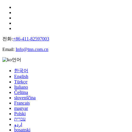
전화:
+86-411-82597003
Email:
Info@tnn.com.cn
언어
한국어
English
Türkçe
Italiano
Čeština
slovenščina
Français
magyar
Polski
עברית
اردو
bosanski