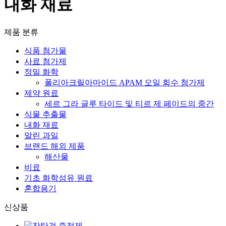
내화 재료
제품 분류
식품 첨가물
사료 첨가제
정밀 화학
폴리아크릴아마이드 APAM 오일 회수 첨가제
제약 원료
세르 그라 글루 타이드 및 티르 제 페이드의 중간
식물 추출물
내화 재료
말린 과일
브랜드 해외 제품
해산물
비료
기초 화학섬유 원료
혼합용기
신상품