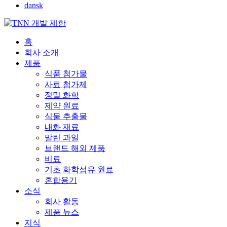
dansk
홈
회사 소개
제품
식품 첨가물
사료 첨가제
정밀 화학
제약 원료
식물 추출물
내화 재료
말린 과일
브랜드 해외 제품
비료
기초 화학섬유 원료
혼합용기
소식
회사 활동
제품 뉴스
지식