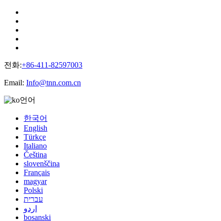
전화:
+86-411-82597003
Email:
Info@tnn.com.cn
언어
한국어
English
Türkçe
Italiano
Čeština
slovenščina
Français
magyar
Polski
עברית
اردو
bosanski